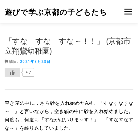
コ
ン
遊びで学ぶ京都の子どもたち
メニュー
テ
ン
ツ
へ
ホーム
遊びで学ぶ園紹介
運営
「すな すな すな～！！」 (京都市
ス
キ
立翔鸞幼稚園)
ッ
プ
投稿日:
2021年8月23日
+7
空き箱の中に，さら砂を入れ始めたA君。「すなすなすな
～！」と言いながら，空き箱の中に砂を入れ始めました。
何度も，何度も「すながはいりま～す！」 「すなすなす
な～」を繰り返していました。