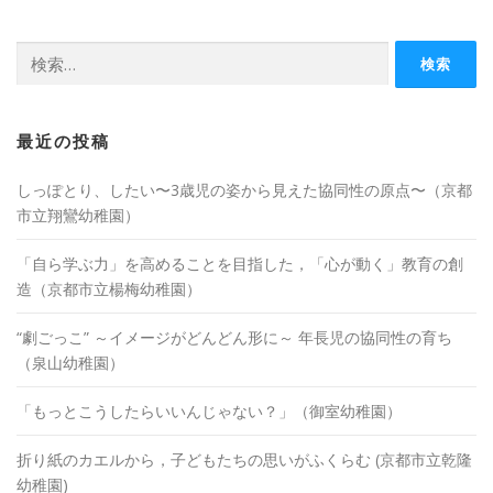
検
索:
最近の投稿
しっぽとり、したい〜3歳児の姿から見えた協同性の原点〜（京都
市立翔鸞幼稚園）
「自ら学ぶ力」を高めることを目指した，「心が動く」教育の創
造（京都市立楊梅幼稚園）
“劇ごっこ” ～イメージがどんどん形に～ 年長児の協同性の育ち
（泉山幼稚園）
「もっとこうしたらいいんじゃない？」（御室幼稚園）
折り紙のカエルから，子どもたちの思いがふくらむ (京都市立乾隆
幼稚園)